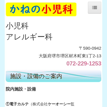
ホーム
小児科
医師の紹介
アレルギー科
当院について
施設・設備のご案内
〒590‐0942
大阪府堺市堺区材木町東1丁2-13
交通案内
072-229-1253
施設・設備のご案内
院内施設・設備
①電子カルテ
（株式会社
ケーオーシー
監