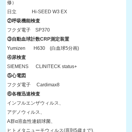
修）
日立 Hi-SEED W3 EX
②呼吸機能検査
フクダ電子 SP370
③自動血球計数CRP測定装置
Yumizen H630 (白血球5分画)
④尿検査
SIEMENS CLINITECK status+
⑤心電図
フクダ電子 Cardimax8
⑥各種迅速検査
インフルエンザウィルス、
アデノウィルス、
A群α溶血性連鎖球菌、
ヒトメタニューモウィルス(原則5歳まで)、