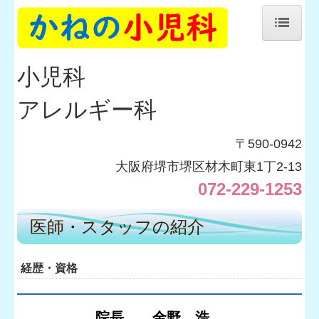
ホーム
小児科
医師の紹介
アレルギー科
当院について
施設・設備のご案内
〒590‐0942
大阪府堺市堺区材木町東1丁2-13
交通案内
072-229-1253
医師・スタッフの紹介
経歴・資格
院長 金野 浩