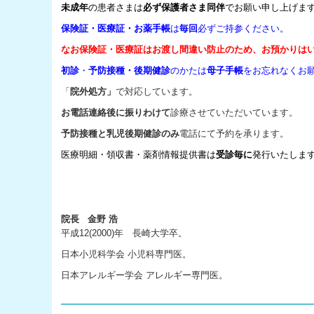
未成年
の患者さまは
必ず保護者さま同伴
でお願い申し上げま
保険証・医療証・お薬手帳
は
毎回
必ずご
持参ください。
なお保険証・医療証はお渡し間違い防止のため、お預かりは
初診
・
予防接種・後期健診
のかたは
母子手帳
をお忘れなくお
「
院外処方」
で対応しています。
お電話連絡後に振りわけて
診療させていただいています。
予防接種と乳児後期健診のみ
電話にて予約を承ります。
医療明細・領収書・薬剤情報提供書は
受診毎に
発行いたしま
院長 金野 浩
平成12(2000)年 長崎大学卒。
日本小児科学会 小児科専門医。
日本アレルギー学会 アレルギー専門医。