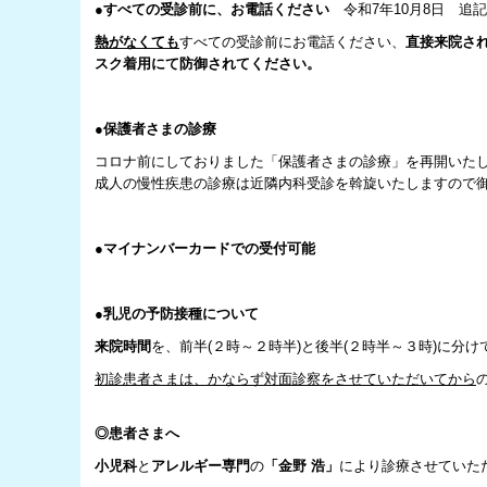
●
すべての受診前に、お電話ください
令和7年10月8日 追記
熱がなくても
すべての受診前にお電話ください、
直接来院さ
スク着用にて防御されてください。
●保護者さまの診療
コロナ前にしておりました「保護者さまの診療」を再開いた
成人の慢性疾患の診療は近隣内科受診を斡旋いたしますので
●マイナンバーカードでの受付可能
●乳児の予防接種について
来院時間
を、前半(２時～２時半)と後半(２時半～３時)に分
初診患者さまは、かならず対面診察をさせていただいてから
◎患者さまへ
小児科
と
アレルギー専門
の
「金野 浩」
により
診療させていた