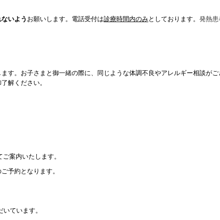
れないよう
お願いします。
電話受付は
診療時間内のみ
としております。
発熱患
します。
お子さまと御一緒の際に、同じような体調不良やアレルギー相談がご
御了解ください。
けてご案内いたします。
のご予約
となります。
だいています
。