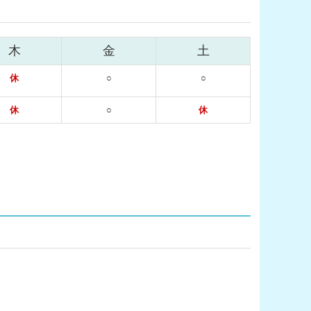
木
金
土
休
○
○
休
○
休